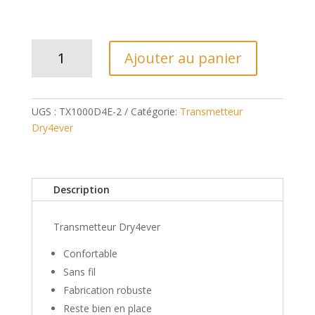
quantité
Ajouter au panier
de
Transmetteur
Dry4ever
UGS :
TX1000D4E-2
Catégorie:
Transmetteur
Dry4ever
Description
Transmetteur Dry4ever
Confortable
Sans fil
Fabrication robuste
Reste bien en place