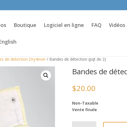
pos
Boutique
Logiciel en ligne
FAQ
Vidéos
English
s de detection Dry4ever
/ Bandes de détection (pqt de 2)
Bandes de détect
$
20.00
Non-Taxable
Vente finale
quantité