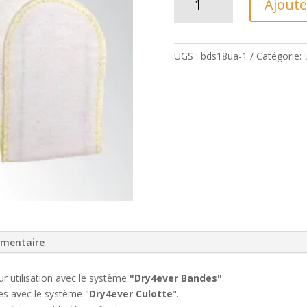
Ajoute
de
Bandes
de
UGS :
bds18ua-1
Catégorie:
détection
(pqt
de
2)
émentaire
ur utilisation avec le système
"Dry4ever Bandes"
.
es avec le système "
Dry4ever Culotte
".