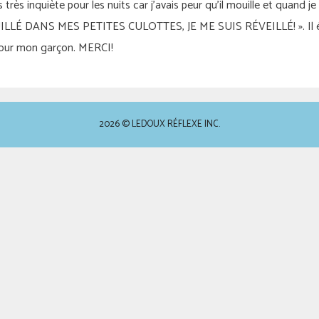
 très inquiète pour les nuits car j’avais peur qu’il mouille et quand je
ILLÉ DANS MES PETITES CULOTTES, JE ME SUIS RÉVEILLÉ! ». Il étai
pour mon garçon. MERCI!
2026 © LEDOUX RÉFLEXE INC.