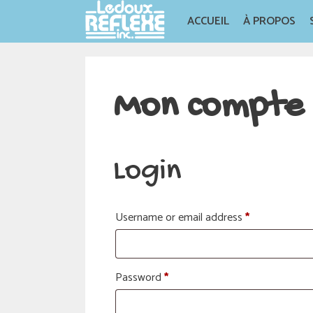
Skip
ACCUEIL
À PROPOS
to
content
Mon compte
Login
Required
Username or email address
*
Required
Password
*