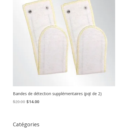
Bandes de détection supplémentaires (pqt de 2)
Le
Le
$
20.00
$
14.00
prix
prix
initial
actuel
était :
est :
Catégories
$20.00.
$14.00.